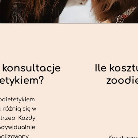
 konsultacje
Ile koszt
tetykiem?
zoodi
odietetykiem
 różnią się w
trzeb. Każdy
ndywidualnie
alizowany.