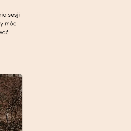
ia sesji
by móc
ować