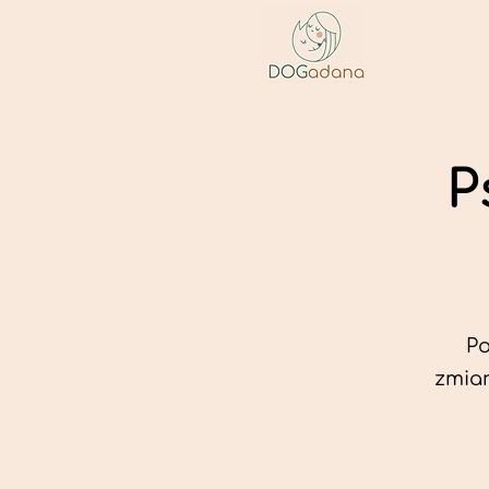
P
Po
zmian