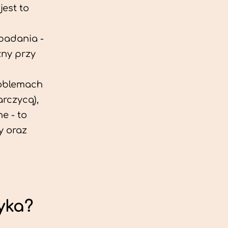
est to
 badania -
zny przy
roblemach
rczycą),
e - to
y oraz
yka?