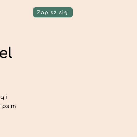
Zapisz się
el
ą i
z psim