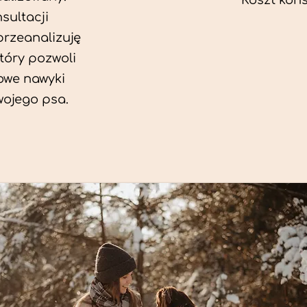
Koszt konsu
sultacji
przeanalizuję
który pozwoli
we nawyki
wojego psa.