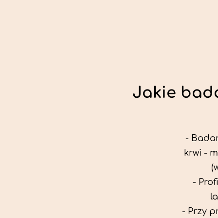
Jakie bada
- Badan
krwi - 
(
- Pro
l
- Przy 