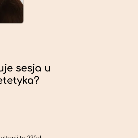
uje sesja u
etetyka?