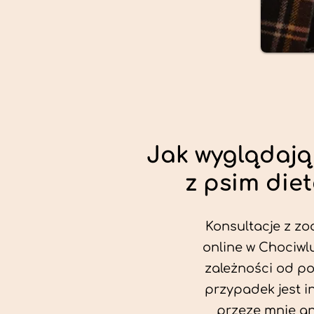
Jak wyglądają
z psim die
Konsultacje z zo
online w Chociwlu
zależności od po
przypadek jest i
przeze mnie an