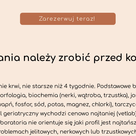
Zarezerwuj teraz!
nia należy zrobić przed k
ie krwi, nie starsze niż 4 tygodnie. Podstawowe
morfologia, biochemia (nerki, wątroba, trzustka), 
wapń, fosfor, sód, potas, magnez, chlorki), tarczyc
fil geriatryczny wychodzi cenowo najtaniej (vetlab)
aboratoria nie orientuje się jaki profil jest najtańsz
problemach jelitowych, nerkowych lub trzustkowyc