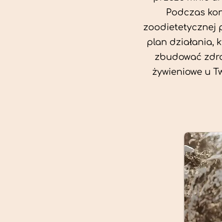
Podczas kon
zoodietetycznej 
plan działania, 
zbudować zdro
żywieniowe u T