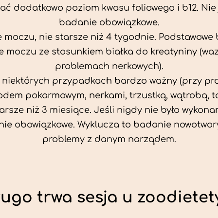
ać dodatkowo poziom kwasu foliowego i b12. Nie j
badanie obowiązkowe.
 moczu, nie starsze niż 4 tygodnie. Podstawowe
 moczu ze stosunkiem białka do kreatyniny (wa
problemach nerkowych).
w niektórych przypadkach bardzo ważny (przy p
odem pokarmowym, nerkami, trzustką, wątrobą, ta
tarsze niż 3 miesiące. Jeśli nigdy nie było wykonan
ie obowiązkowe. Wyklucza to badanie nowotwor
problemy z danym narządem.
ługo trwa sesja u zoodietet