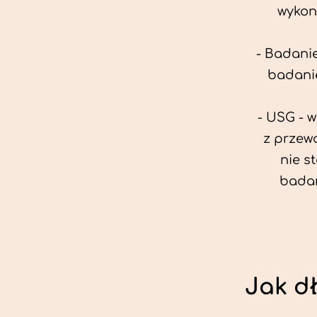
wykon
- Badanie
badanie
- USG - 
z przew
nie s
badan
Jak d