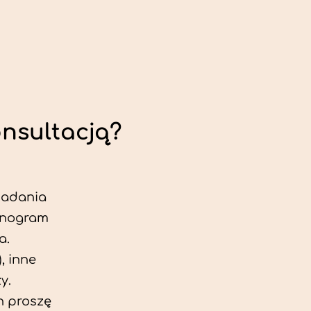
onsultacją?
 badania
jonogram
a.
, inne
y.
h proszę