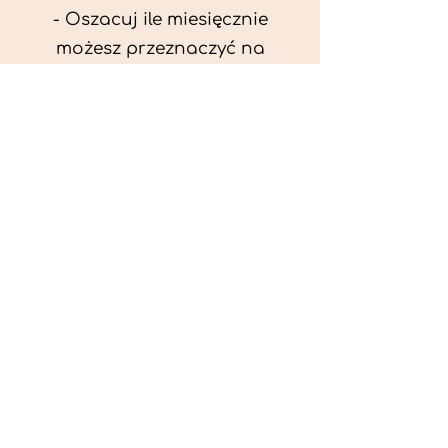
- Oszacuj ile miesięcznie
możesz przeznaczyć na
wyżywienie zwięrzątka
(niezbędne do ustalenia diety -
każda karma czy mięso
kosztuje różnie).
- Przygotuj krótki opis
problemów zdrowotnych
zwierzęcia. Podać informację
ogólne - imię, rasa, waga oraz
czy zwierzę jest kastrowane.
- W konsultacji online proszę
wyślij zdjęcia zwierzęcia - z
góry i z boku (pozycja a'la
wystawowa) do oceny sylwetki