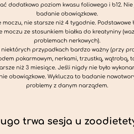
ać dodatkowo poziom kwasu foliowego i b12. Nie j
badanie obowiązkowe.
 moczu, nie starsze niż 4 tygodnie. Podstawowe
 moczu ze stosunkiem białka do kreatyniny (wa
problemach nerkowych).
w niektórych przypadkach bardzo ważny (przy p
odem pokarmowym, nerkami, trzustką, wątrobą, ta
tarsze niż 3 miesiące. Jeśli nigdy nie było wykonan
ie obowiązkowe. Wyklucza to badanie nowotwor
problemy z danym narządem.
ługo trwa sesja u zoodietet