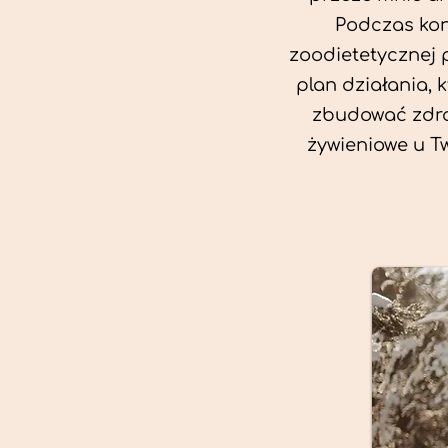
Podczas kon
zoodietetycznej 
plan działania, 
zbudować zdro
żywieniowe u T