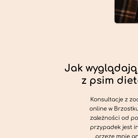
Jak wyglądają
z psim die
Konsultacje z zo
online w Brzostku
zależności od po
przypadek jest i
przeze mnie an