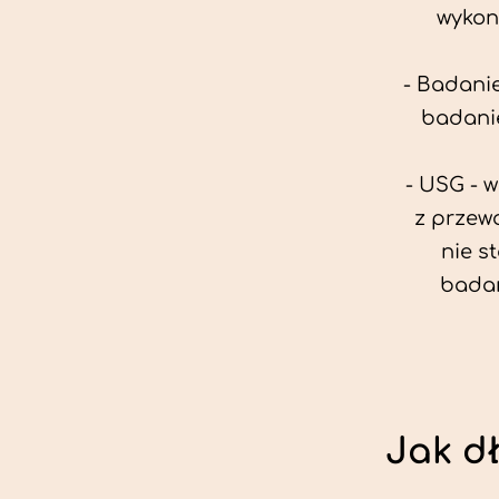
wykon
- Badanie
badanie
- USG - 
z przew
nie s
badan
Jak d