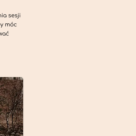
ia sesji
by móc
ować