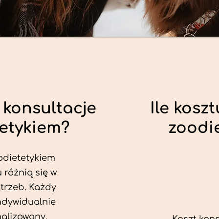
 konsultacje
Ile koszt
tetykiem?
zoodi
odietetykiem
 różnią się w
trzeb. Każdy
ndywidualnie
alizowany.