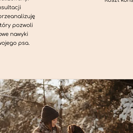
Koszt konsu
sultacji
przeanalizuję
który pozwoli
we nawyki
wojego psa.