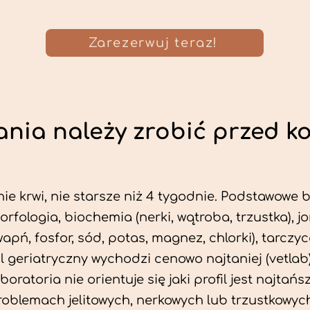
Zarezerwuj teraz!
nia należy zrobić przed k
ie krwi, nie starsze niż 4 tygodnie. Podstawowe
morfologia, biochemia (nerki, wątroba, trzustka), 
wapń, fosfor, sód, potas, magnez, chlorki), tarczyc
fil geriatryczny wychodzi cenowo najtaniej (vetlab)
aboratoria nie orientuje się jaki profil jest najtańsz
problemach jelitowych, nerkowych lub trzustkowyc