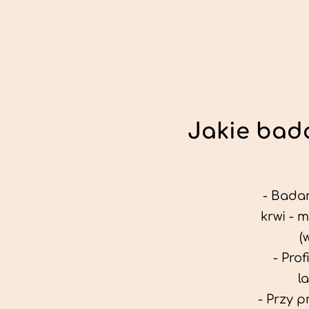
Jakie bada
- Badan
krwi - 
(
- Pro
l
- Przy 