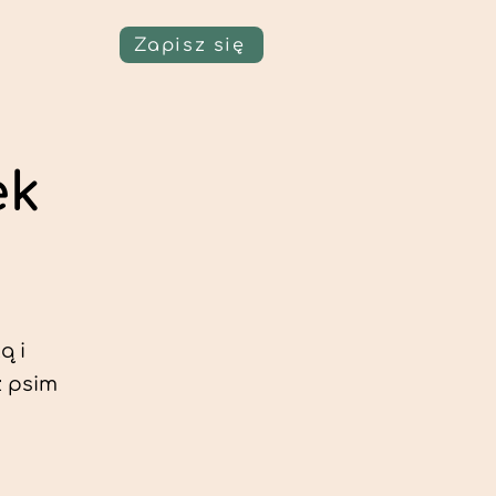
Zapisz się
ek
ą i
z psim