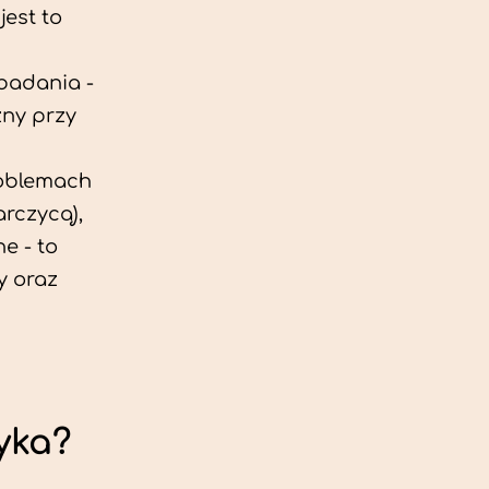
est to
 badania -
zny przy
roblemach
rczycą),
e - to
y oraz
yka?