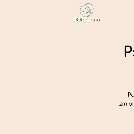
P
Po
zmian