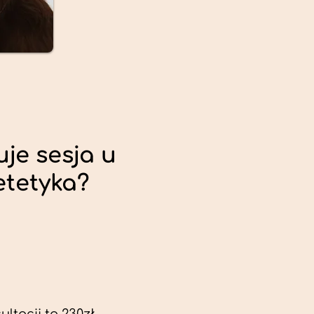
uje sesja u
etetyka?