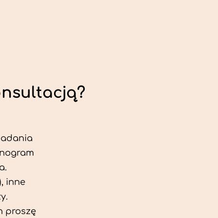
onsultacją?
 badania
jonogram
a.
, inne
y.
h proszę