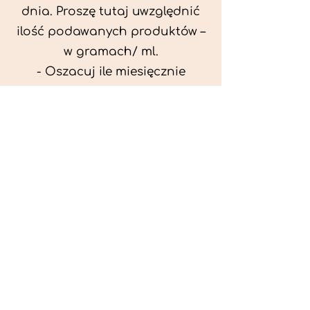
dnia. Proszę tutaj uwzględnić
ilość podawanych produktów –
w gramach/ ml.
- Oszacuj ile miesięcznie
możesz przeznaczyć na
wyżywienie zwięrzątka
(niezbędne do ustalenia diety -
każda karma czy mięso
kosztuje różnie).
- Przygotuj krótki opis
problemów zdrowotnych
zwierzęcia. Podać informację
ogólne - imię, rasa, waga oraz
czy zwierzę jest kastrowane.
- W konsultacji online proszę