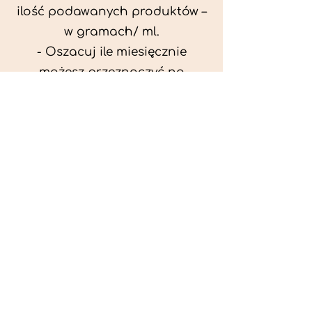
ilość podawanych produktów –
w gramach/ ml.
- Oszacuj ile miesięcznie
możesz przeznaczyć na
wyżywienie zwięrzątka
(niezbędne do ustalenia diety -
każda karma czy mięso
kosztuje różnie).
- Przygotuj krótki opis
problemów zdrowotnych
zwierzęcia. Podać informację
ogólne - imię, rasa, waga oraz
czy zwierzę jest kastrowane.
- W konsultacji online proszę
wyślij zdjęcia zwierzęcia - z