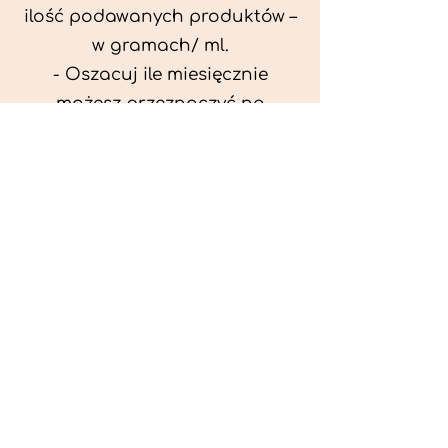
ilość podawanych produktów –
w gramach/ ml.
- Oszacuj ile miesięcznie
możesz przeznaczyć na
wyżywienie zwięrzątka
(niezbędne do ustalenia diety -
każda karma czy mięso
kosztuje różnie).
- Przygotuj krótki opis
problemów zdrowotnych
zwierzęcia. Podać informację
ogólne - imię, rasa, waga oraz
czy zwierzę jest kastrowane.
- W konsultacji online proszę
wyślij zdjęcia zwierzęcia - z