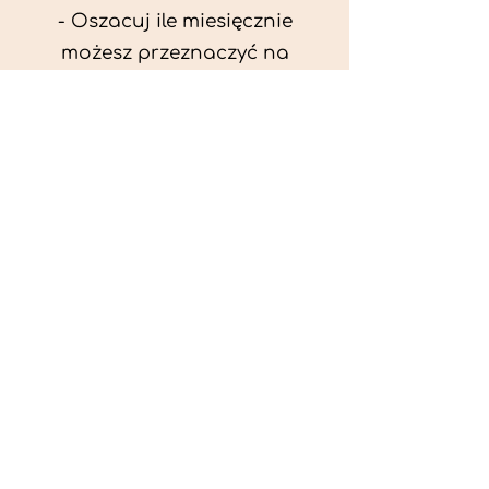
- Oszacuj ile miesięcznie
możesz przeznaczyć na
wyżywienie zwięrzątka
(niezbędne do ustalenia diety -
każda karma czy mięso
kosztuje różnie).
- Przygotuj krótki opis
problemów zdrowotnych
zwierzęcia. Podać informację
ogólne - imię, rasa, waga oraz
czy zwierzę jest kastrowane.
- W konsultacji online proszę
wyślij zdjęcia zwierzęcia - z
góry i z boku (pozycja a'la
wystawowa) do oceny sylwetki