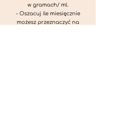
w gramach/ ml.
- Oszacuj ile miesięcznie
możesz przeznaczyć na
wyżywienie zwięrzątka
(niezbędne do ustalenia diety -
każda karma czy mięso
kosztuje różnie).
- Przygotuj krótki opis
problemów zdrowotnych
zwierzęcia. Podać informację
ogólne - imię, rasa, waga oraz
czy zwierzę jest kastrowane.
- W konsultacji online proszę
wyślij zdjęcia zwierzęcia - z
góry i z boku (pozycja a'la