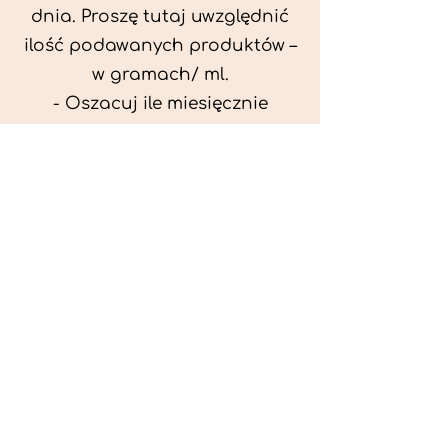
dnia. Proszę tutaj uwzględnić
ilość podawanych produktów –
w gramach/ ml.
- Oszacuj ile miesięcznie
możesz przeznaczyć na
wyżywienie zwięrzątka
(niezbędne do ustalenia diety -
każda karma czy mięso
kosztuje różnie).
- Przygotuj krótki opis
problemów zdrowotnych
zwierzęcia. Podać informację
ogólne - imię, rasa, waga oraz
czy zwierzę jest kastrowane.
- W konsultacji online proszę