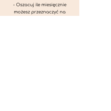
- Oszacuj ile miesięcznie
możesz przeznaczyć na
wyżywienie zwięrzątka
(niezbędne do ustalenia diety -
każda karma czy mięso
kosztuje różnie).
- Przygotuj krótki opis
problemów zdrowotnych
zwierzęcia. Podać informację
ogólne - imię, rasa, waga oraz
czy zwierzę jest kastrowane.
- W konsultacji online proszę
wyślij zdjęcia zwierzęcia - z
góry i z boku (pozycja a'la
wystawowa) do oceny sylwetki