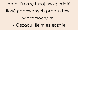
dnia. Proszę tutaj uwzględnić
ilość podawanych produktów –
w gramach/ ml.
- Oszacuj ile miesięcznie
możesz przeznaczyć na
wyżywienie zwięrzątka
(niezbędne do ustalenia diety -
każda karma czy mięso
kosztuje różnie).
- Przygotuj krótki opis
problemów zdrowotnych
zwierzęcia. Podać informację
ogólne - imię, rasa, waga oraz
czy zwierzę jest kastrowane.
- W konsultacji online proszę