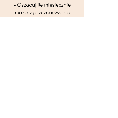
- Oszacuj ile miesięcznie
możesz przeznaczyć na
wyżywienie zwięrzątka
(niezbędne do ustalenia diety -
każda karma czy mięso
kosztuje różnie).
- Przygotuj krótki opis
problemów zdrowotnych
zwierzęcia. Podać informację
ogólne - imię, rasa, waga oraz
czy zwierzę jest kastrowane.
- W konsultacji online proszę
wyślij zdjęcia zwierzęcia - z
góry i z boku (pozycja a'la
wystawowa) do oceny sylwetki