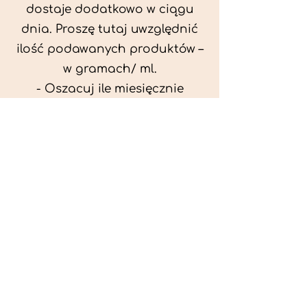
dostaje dodatkowo w ciągu
dnia. Proszę tutaj uwzględnić
ilość podawanych produktów –
w gramach/ ml.
- Oszacuj ile miesięcznie
możesz przeznaczyć na
wyżywienie zwięrzątka
(niezbędne do ustalenia diety -
każda karma czy mięso
kosztuje różnie).
- Przygotuj krótki opis
problemów zdrowotnych
zwierzęcia. Podać informację
ogólne - imię, rasa, waga oraz
czy zwierzę jest kastrowane.