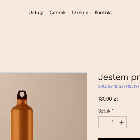
Usługi
Cennik
O mnie
Kontakt
Jestem p
SKU: 284215376135191
Cena
130,00 zł
Sztuk
*