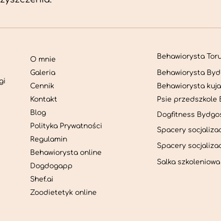
Behawiorysta Toru
O mnie
Galeria
Behawiorysta Byd
gi
Cennik
Behawiorysta kuj
z
Kontakt
Psie przedszkole
Blog
Dogfitness Bydgo
Polityka Prywatności
Spacery socjaliza
Regulamin
Spacery socjaliz
Behawiorysta online
Salka szkoleniow
Dogdogapp
Shef.ai
Zoodietetyk online