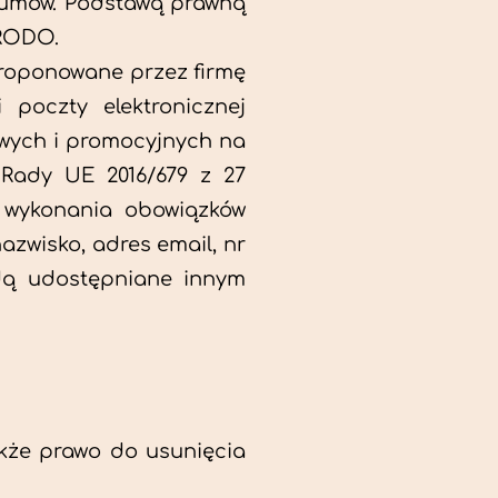
 umów. Podstawą prawną
 RODO.
proponowane przez firmę
 poczty elektronicznej
owych i promocyjnych na
 Rady UE 2016/679 z 27
m wykonania obowiązków
azwisko, adres email, nr
ędą udostępniane innym
akże prawo do usunięcia