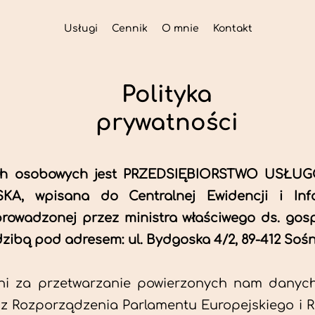
Usługi
Cennik
O mnie
Kontakt
Polityka
prywatności
ych osobowych jest PRZEDSIĘBIORSTWO US
, wpisana do Centralnej Ewidencji i Info
rowadzonej przez ministra właściwego ds. gosp
zibą pod adresem: ul. Bydgoska 4/2, 89-412 Sośn
ni za przetwarzanie powierzonych nam danyc
z Rozporządzenia Parlamentu Europejskiego i Ra