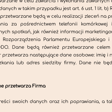
arzane w celu zawarcia i wykonania zawartych
nych w takim przypadku jest art. 6 ust. 1 lit. b)
rzetwarzane będą w celu realizacji zleceń na 
nia za pośrednictwem telefonii komórkowej i
nych spotkań, jak również informacji marketing
 2 Rozporządzenia Parlamentu Europejskiego i
 RODO. Dane będą również przetwarzane cele
 przetwarza następujące dane osobowe: imię i n
szkania lub adres siedziby firmy. Dane nie b
ne przetwarza Firma
eści swoich danych oraz ich poprawiania, a t