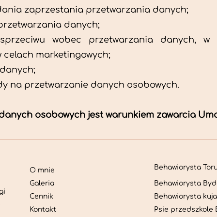
dania zaprzestania przetwarzania danych;
przetwarzania danych;
 sprzeciwu wobec przetwarzania danych, w
 celach marketingowych;
 danych;
dy na przetwarzanie danych osobowych.
 danych osobowych jest warunkiem zawarcia Um
Behawiorysta Toru
O mnie
Galeria
Behawiorysta Byd
gi
Cennik
Behawiorysta kuj
z
Kontakt
Psie przedszkole