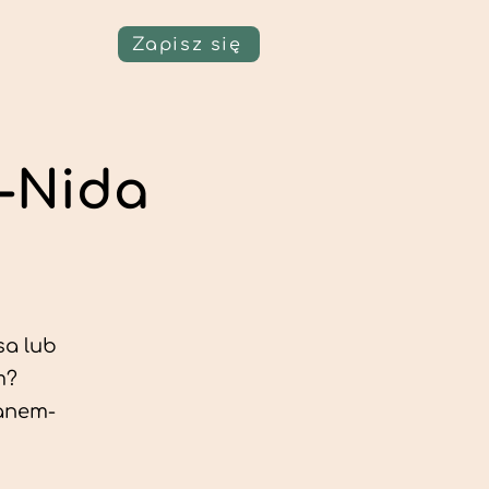
Zapisz się
-Nida
sa lub
m?
ianem-