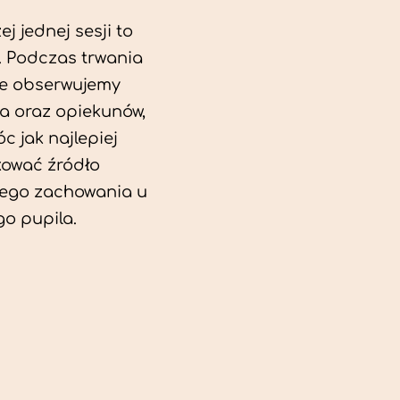
j jednej sesji to
. Podczas trwania
ie obserwujemy
a oraz opiekunów,
c jak najlepiej
kować źródło
ego zachowania u
o pupila.