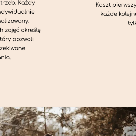
trzeb. Każdy
Koszt pierwszy
ndywidualnie
każde kolejn
alizowany.
tyl
 zajęć określę
który pozwoli
zekiwane
nia.