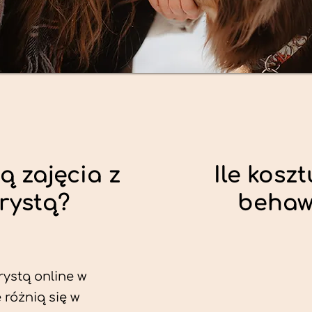
ą zajęcia z
Ile koszt
rystą?
behaw
rystą online w
różnią się w