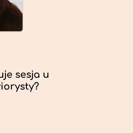
uje sesja u
iorysty?