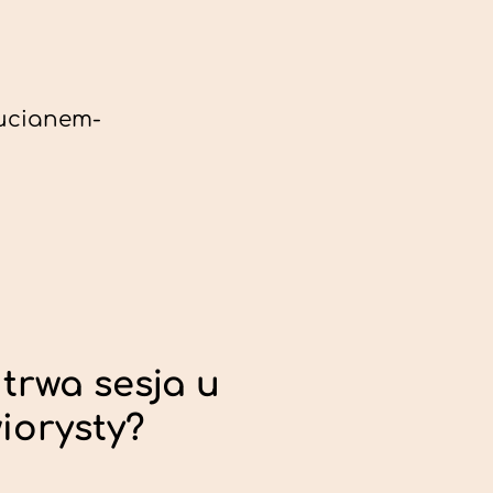
ucianem-
trwa sesja u
iorysty?