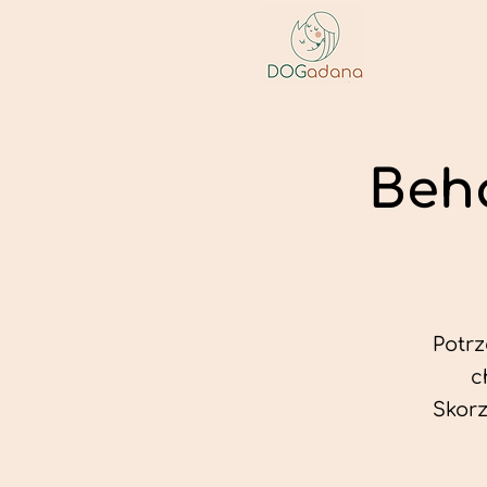
Beh
Potr
c
Skorz