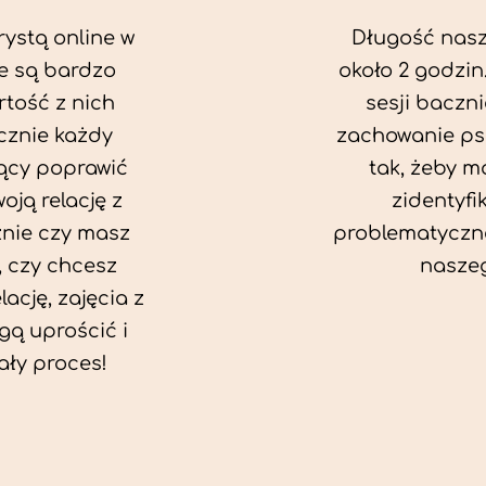
rystą online w
Długość nasze
e są bardzo
około 2 godzin
rtość z nich
sesji baczn
cznie każdy
zachowanie ps
ący poprawić
tak, żeby mó
oją relację z
zidentyfi
żnie czy masz
problematyczn
 czy chcesz
naszeg
ację, zajęcia z
ą uprościć i
ały proces!