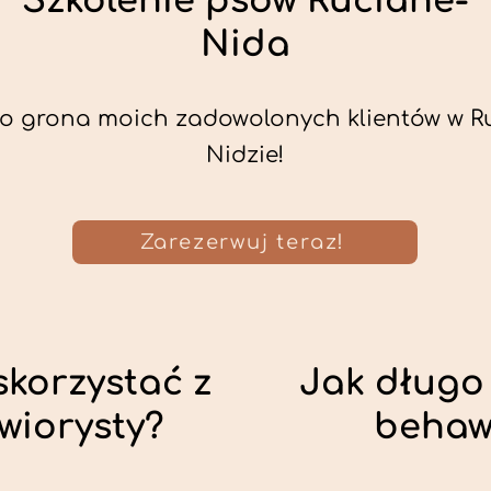
Szkolenie psów Ruciane-
Nida
o grona moich zadowolonych klientów w R
Nidzie!
Zarezerwuj teraz!
skorzystać z
Jak długo 
wiorysty?
behaw