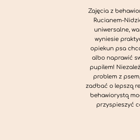
Zajęcia z behawio
Rucianem-Nidzi
uniwersalne, wa
wyniesie prakty
opiekun psa chc
albo naprawić sw
pupilem! Niezale
problem z psem,
zadbać o lepszą rel
behawiorystą mog
przyspieszyć c