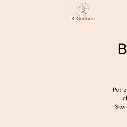
B
Potr
c
Skor