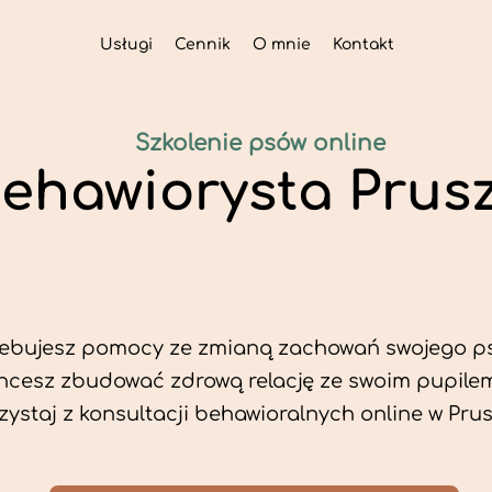
Usługi
Cennik
O mnie
Kontakt
Szkolenie psów online
ehawiorysta Prus
zebujesz pomocy ze zmianą zachowań swojego p
hcesz zbudować zdrową relację ze swoim pupile
zystaj z konsultacji behawioralnych online w Pru