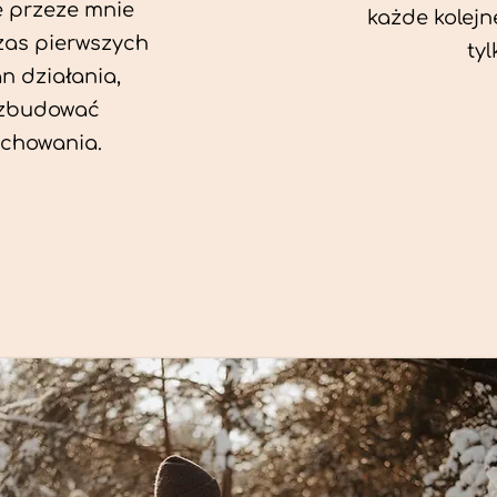
e przeze mnie
każde kolejn
zas pierwszych
tyl
an działania,
 zbudować
chowania.