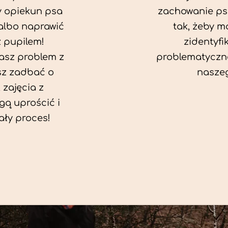
y opiekun psa
zachowanie ps
albo naprawić
tak, żeby mó
z pupilem!
zidentyfi
asz problem z
problematyczn
sz zadbać o
naszeg
, zajęcia z
ą uprościć i
ały proces!