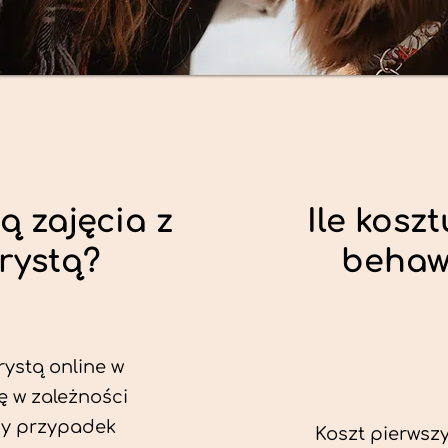
ą zajęcia z
Ile koszt
rystą?
behaw
rystą online w
ę w zależności
dy przypadek
Koszt pierwszy