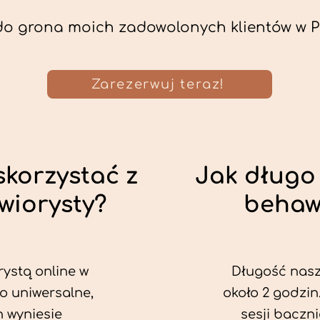
do grona moich zadowolonych klientów w P
Zarezerwuj teraz!
skorzystać z
Jak długo 
wiorysty?
behaw
rystą online w
Długość nasze
o uniwersalne,
około 2 godzin
h wyniesie
sesji baczn