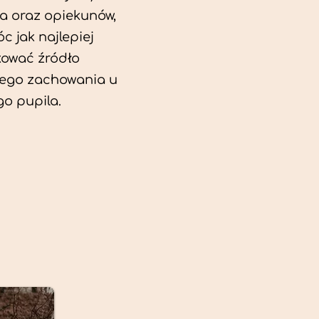
a oraz opiekunów,
c jak najlepiej
kować źródło
ego zachowania u
o pupila.