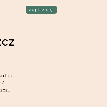
Zapisz się
zcz
sa lub
m?
szczu