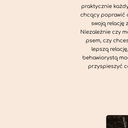
praktycznie każd
chcący poprawić 
swoją relację 
Niezależnie czy m
psem, czy chce
lepszą relację
behawiorystą mog
przyspieszyć c