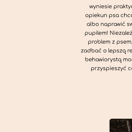
wyniesie prakty
opiekun psa chc
albo naprawić sw
pupilem! Niezale
problem z psem,
zadbać o lepszą rel
behawiorystą mog
przyspieszyć c