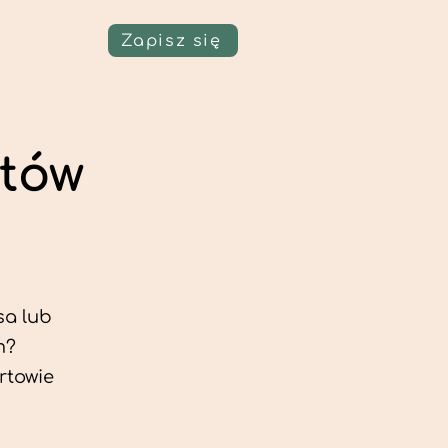
Zapisz się
tów
sa lub
m?
rtowie