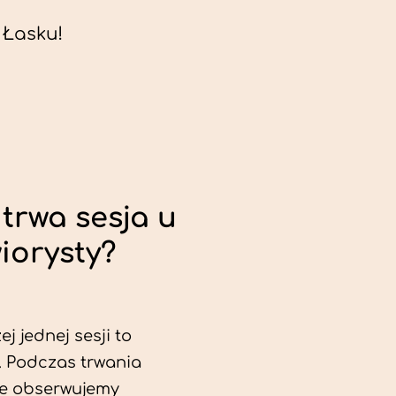
 Łasku!
trwa sesja u
iorysty?
j jednej sesji to
. Podczas trwania
ie obserwujemy