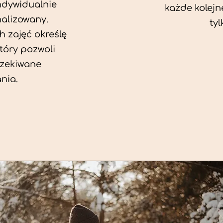
ndywidualnie
każde kolejn
alizowany.
tyl
 zajęć określę
który pozwoli
zekiwane
nia.