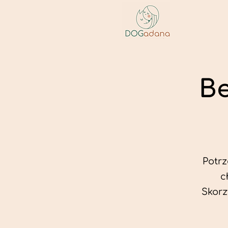
Be
Potr
c
Skorz