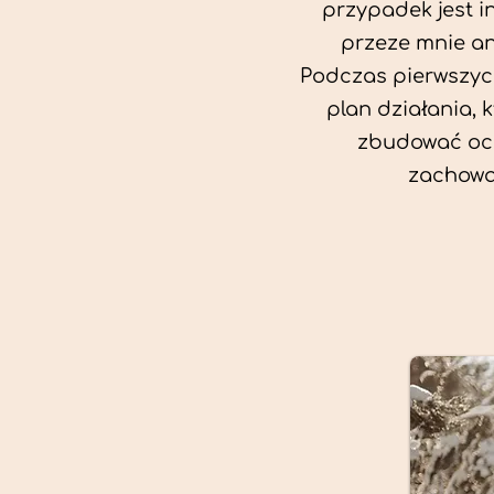
przypadek jest i
przeze mnie an
Podczas pierwszych
plan działania, 
zbudować oc
zachowa