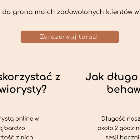
 do grona moich zadowolonych klientów w
Zarezerwuj teraz!
skorzystać z
Jak długo 
wiorysty?
behaw
rystą online w
Długość nasze
ą bardzo
około 2 godzin
rtość z nich
sesji baczn