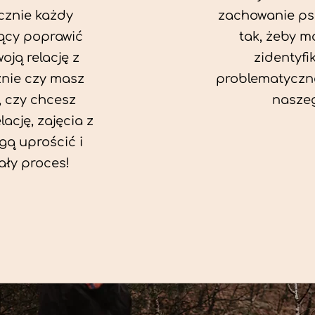
cznie każdy
zachowanie ps
ący poprawić
tak, żeby mó
oją relację z
zidentyfi
żnie czy masz
problematyczn
 czy chcesz
naszeg
ację, zajęcia z
ą uprościć i
ały proces!