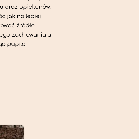
a oraz opiekunów,
c jak najlepiej
kować źródło
ego zachowania u
o pupila.