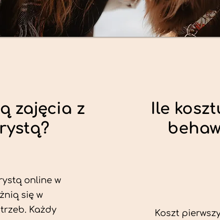
ą zajęcia z
Ile koszt
rystą?
behaw
rystą online w
żnią się w
trzeb. Każdy
Koszt pierwszy