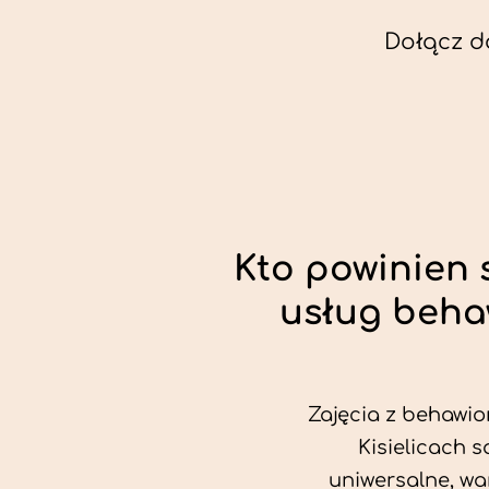
Dołącz d
Kto powinien 
usług beha
Zajęcia z behawio
Kisielicach 
uniwersalne, wa