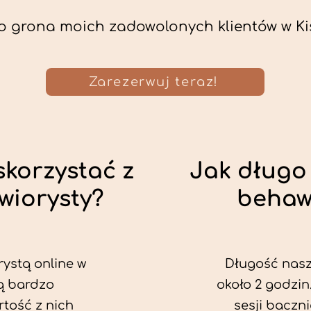
o grona moich zadowolonych klientów w Kis
Zarezerwuj teraz!
skorzystać z
Jak długo 
wiorysty?
behaw
rystą online w
Długość nasze
są bardzo
około 2 godzin
rtość z nich
sesji baczn