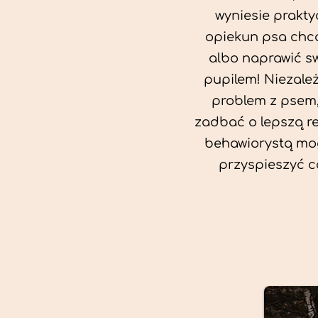
wyniesie prakty
opiekun psa chc
albo naprawić sw
pupilem! Niezale
problem z psem,
zadbać o lepszą rel
behawiorystą mog
przyspieszyć c