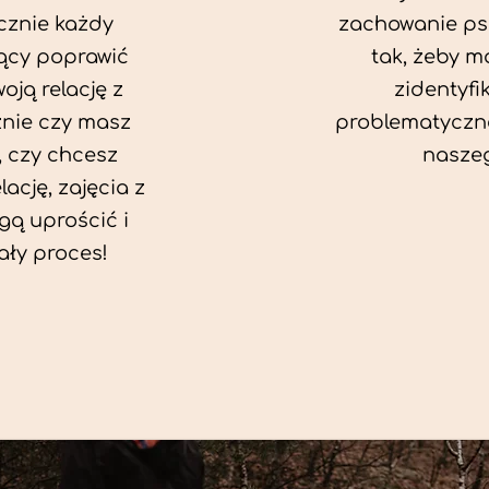
cznie każdy
zachowanie ps
ący poprawić
tak, żeby mó
oją relację z
zidentyfi
żnie czy masz
problematyczn
 czy chcesz
naszeg
ację, zajęcia z
ą uprościć i
ały proces!