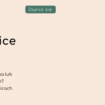
Zapisz się
ice
sa lub
m?
licach