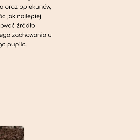
a oraz opiekunów,
c jak najlepiej
kować źródło
ego zachowania u
o pupila.