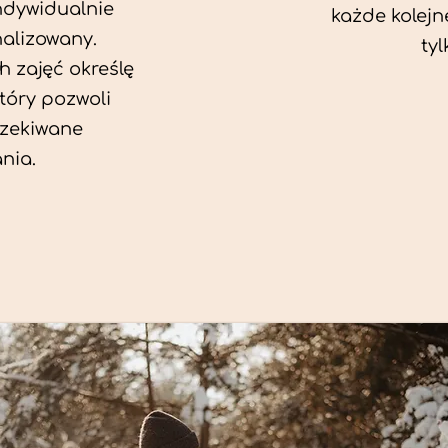
ndywidualnie
każde kolejn
alizowany.
tyl
 zajęć określę
który pozwoli
zekiwane
nia.