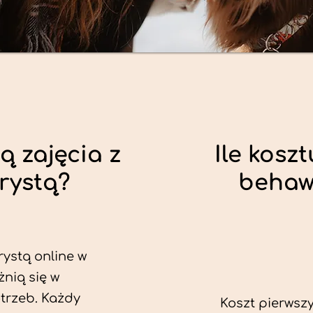
ą zajęcia z
Ile koszt
rystą?
behaw
rystą online w
żnią się w
trzeb. Każdy
Koszt pierwszy