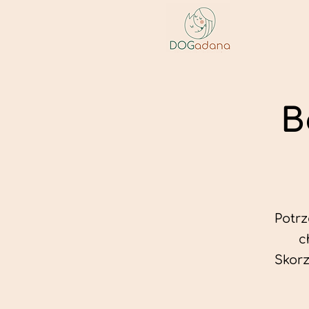
B
Potr
c
Skorz