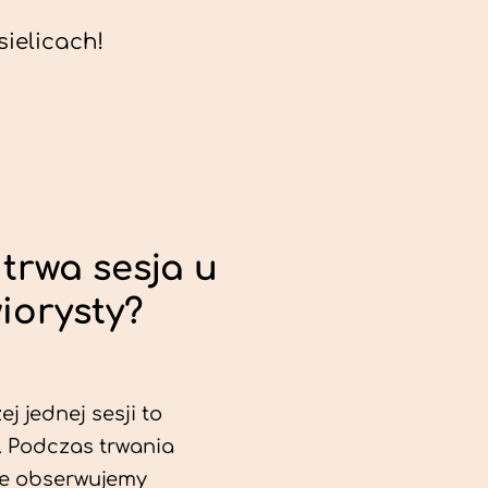
ielicach!
trwa sesja u
iorysty?
j jednej sesji to
. Podczas trwania
ie obserwujemy