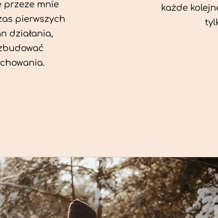
e przeze mnie
każde kolejn
zas pierwszych
tyl
an działania,
 zbudować
chowania.