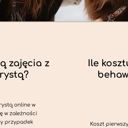
ą zajęcia z
Ile koszt
rystą?
behaw
rystą online w
ę w zależności
dy przypadek
Koszt pierwszy