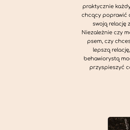
praktycznie każd
chcący poprawić 
swoją relację 
Niezależnie czy m
psem, czy chce
lepszą relację
behawiorystą mog
przyspieszyć c