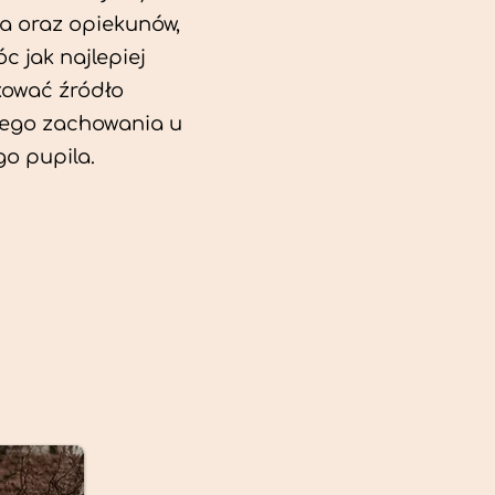
a oraz opiekunów,
c jak najlepiej
kować źródło
ego zachowania u
o pupila.