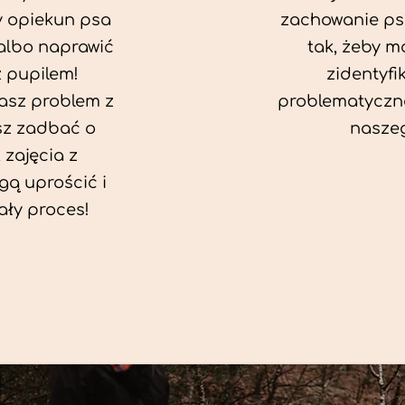
y opiekun psa
zachowanie ps
albo naprawić
tak, żeby mó
z pupilem!
zidentyfi
asz problem z
problematyczn
sz zadbać o
naszeg
, zajęcia z
ą uprościć i
ały proces!