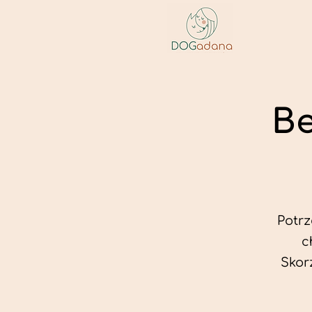
Be
Potr
c
Skor