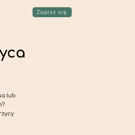
Zapisz się
yca
sa lub
m?
rzycy