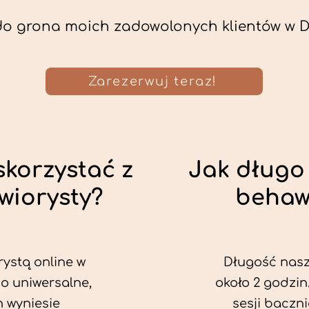
do grona moich zadowolonych klientów w D
Zarezerwuj teraz!
skorzystać z
Jak długo 
wiorysty?
behaw
rystą online w
Długość nasze
o uniwersalne,
około 2 godzin
h wyniesie
sesji baczn