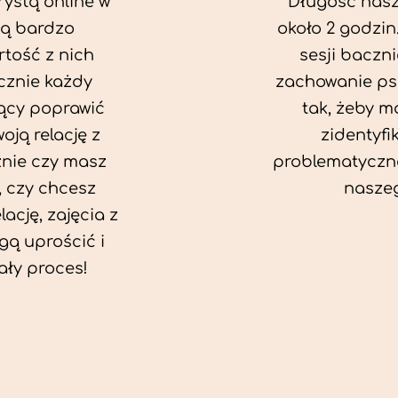
rystą online w
Długość nasze
ą bardzo
około 2 godzin
rtość z nich
sesji baczn
cznie każdy
zachowanie ps
ący poprawić
tak, żeby mó
oją relację z
zidentyfi
żnie czy masz
problematyczn
 czy chcesz
naszeg
ację, zajęcia z
ą uprościć i
ały proces!