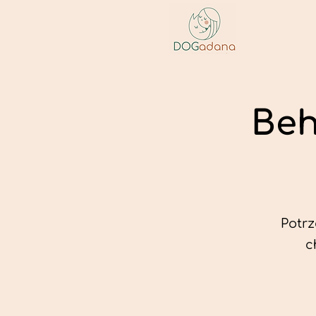
Beh
Potr
c