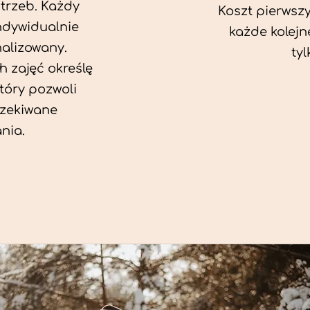
trzeb. Każdy
Koszt pierwszy
ndywidualnie
każde kolejn
alizowany.
tyl
 zajęć określę
który pozwoli
zekiwane
nia.