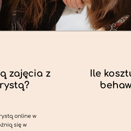
ą zajęcia z
Ile koszt
rystą?
behaw
rystą online w
żnią się w