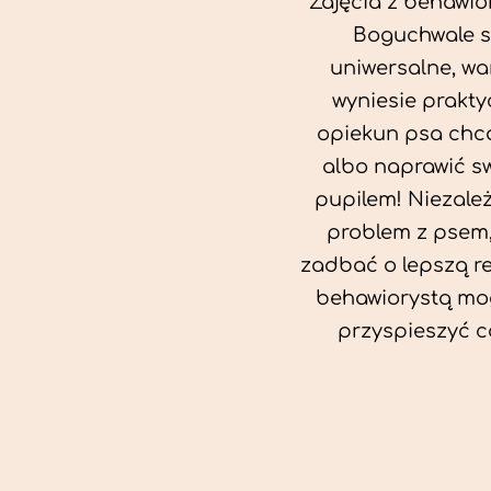
Zajęcia z behawio
Boguchwale s
uniwersalne, wa
wyniesie prakty
opiekun psa chc
albo naprawić sw
pupilem! Niezale
problem z psem,
zadbać o lepszą rel
behawiorystą mog
przyspieszyć c