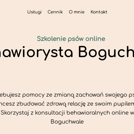
Usługi
Cennik
O mnie
Kontakt
Szkolenie psów online
awiorysta Boguc
zebujesz pomocy ze zmianą zachowań swojego p
hcesz zbudować zdrową relację ze swoim pupile
Skorzystaj z konsultacji behawioralnych online w
Boguchwale