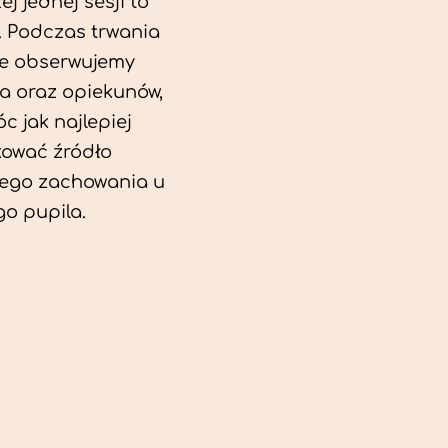
j jednej sesji to
. Podczas trwania
ie obserwujemy
a oraz opiekunów,
c jak najlepiej
kować źródło
ego zachowania u
o pupila.