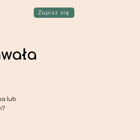
Zapisz się
hwała
sa lub
m?