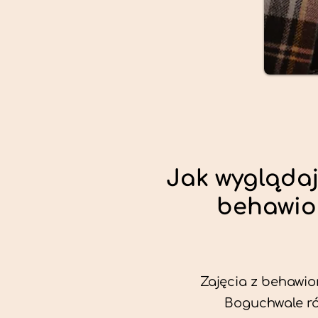
Jak wyglądaj
behawio
Zajęcia z behawio
Boguchwale ró