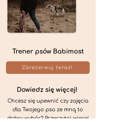
Trener psów Babimost
Zarezerwuj teraz!
Dowiedz się więcej!
Chcesz się upewnić czy zajęcia
dla Twojego psa ze mną to
dobry wybór? Przeczytaj więcej
o mnie oraz o metodach, które