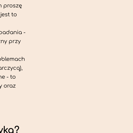
h proszę
est to
 badania -
zny przy
roblemach
rczycą),
e - to
y oraz
yka?