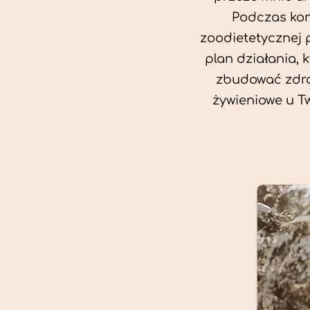
Podczas kon
zoodietetycznej 
plan działania, 
zbudować zdro
żywieniowe u T