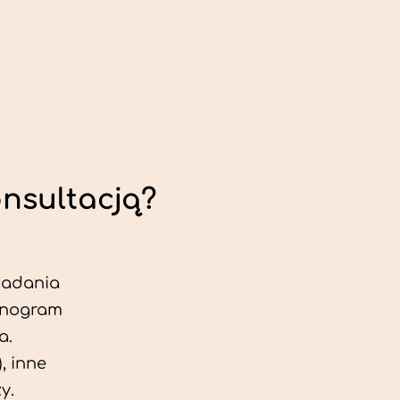
onsultacją?
 badania
jonogram
a.
, inne
y.