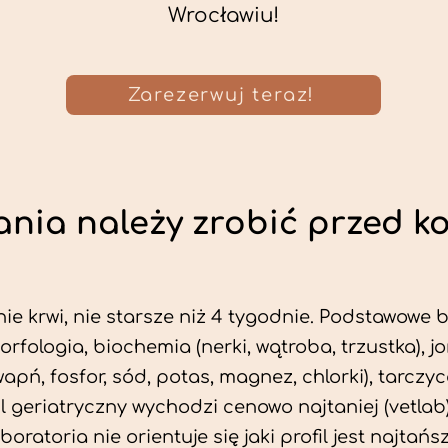
Wrocławiu!
Zarezerwuj teraz!
nia należy zrobić przed k
ie krwi, nie starsze niż 4 tygodnie. Podstawowe
morfologia, biochemia (nerki, wątroba, trzustka), 
wapń, fosfor, sód, potas, magnez, chlorki), tarczyc
fil geriatryczny wychodzi cenowo najtaniej (vetlab)
aboratoria nie orientuje się jaki profil jest najtańsz