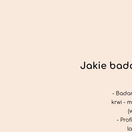
Jakie bada
- Badan
krwi - 
(
- Pro
l