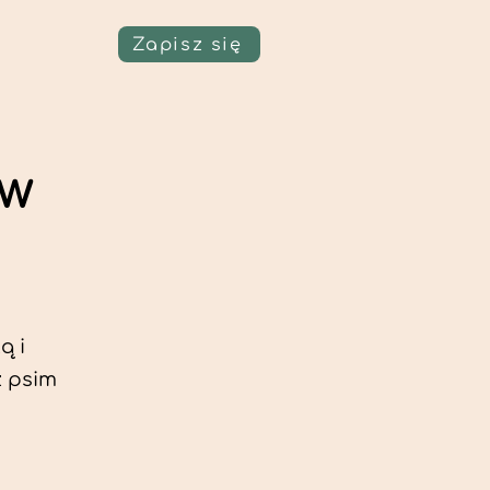
Zapisz się
aw
ą i
z psim