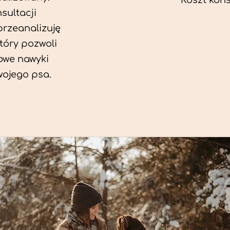
Koszt konsu
sultacji
przeanalizuję
który pozwoli
we nawyki
wojego psa.