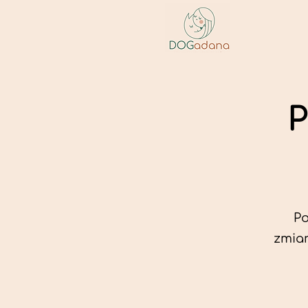
P
Po
zmian