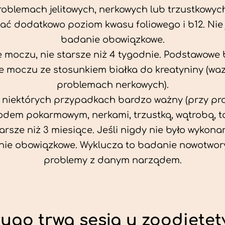
problemach jelitowych, nerkowych lub trzustkowyc
ać dodatkowo poziom kwasu foliowego i b12. Nie j
badanie obowiązkowe.
 moczu, nie starsze niż 4 tygodnie. Podstawowe
 moczu ze stosunkiem białka do kreatyniny (wa
problemach nerkowych).
w niektórych przypadkach bardzo ważny (przy p
odem pokarmowym, nerkami, trzustką, wątrobą, ta
tarsze niż 3 miesiące. Jeśli nigdy nie było wykonan
ie obowiązkowe. Wyklucza to badanie nowotwor
problemy z danym narządem.
ługo trwa sesja u zoodietet