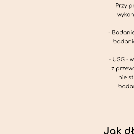
- Przy 
wykon
- Badanie
badanie
- USG - 
z przew
nie s
badan
Jak d