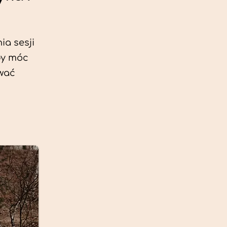
ia sesji
by móc
ować