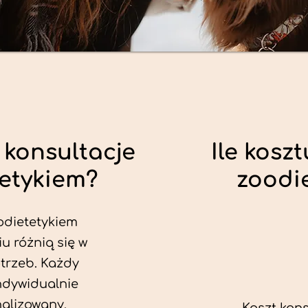
 konsultacje
Ile koszt
tetykiem?
zoodi
odietetykiem
u różnią się w
trzeb. Każdy
ndywidualnie
alizowany.