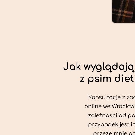
Jak wyglądają
z psim die
Konsultacje z zo
online we Wrocławi
zależności od po
przypadek jest i
przeze mnie an