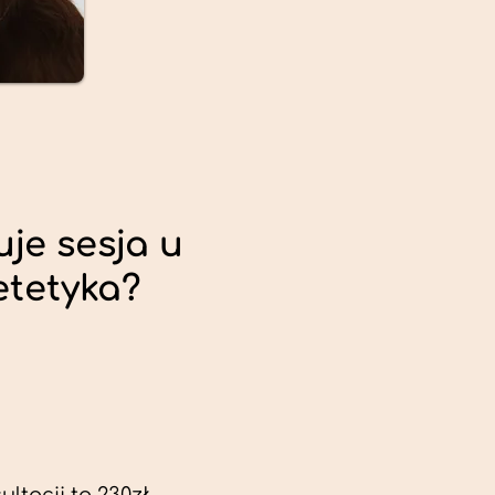
uje sesja u
etetyka?