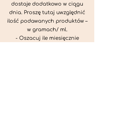
dostaje dodatkowo w ciągu
dnia. Proszę tutaj uwzględnić
ilość podawanych produktów –
w gramach/ ml.
- Oszacuj ile miesięcznie
możesz przeznaczyć na
wyżywienie zwięrzątka
(niezbędne do ustalenia diety -
każda karma czy mięso
kosztuje różnie).
- Przygotuj krótki opis
problemów zdrowotnych
zwierzęcia. Podać informację
ogólne - imię, rasa, waga oraz
czy zwierzę jest kastrowane.