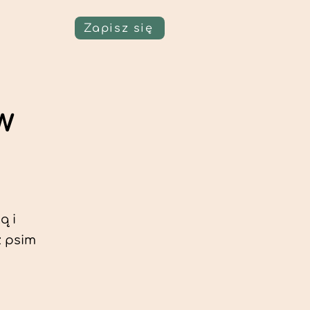
Zapisz się
w
ą i
z psim