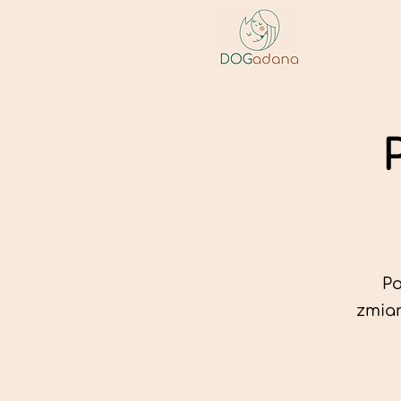
Po
zmian