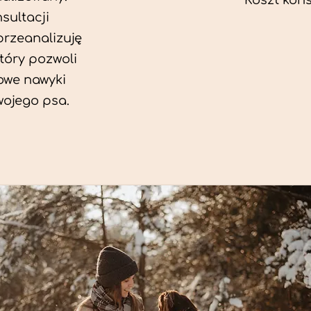
Koszt konsu
sultacji
przeanalizuję
który pozwoli
we nawyki
wojego psa.