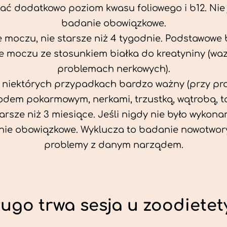
ać dodatkowo poziom kwasu foliowego i b12. Nie j
badanie obowiązkowe.
 moczu, nie starsze niż 4 tygodnie. Podstawowe
 moczu ze stosunkiem białka do kreatyniny (wa
problemach nerkowych).
w niektórych przypadkach bardzo ważny (przy p
odem pokarmowym, nerkami, trzustką, wątrobą, ta
tarsze niż 3 miesiące. Jeśli nigdy nie było wykonan
ie obowiązkowe. Wyklucza to badanie nowotwor
problemy z danym narządem.
ługo trwa sesja u zoodietet