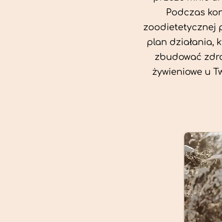
Podczas kon
zoodietetycznej 
plan działania, 
zbudować zdro
żywieniowe u T