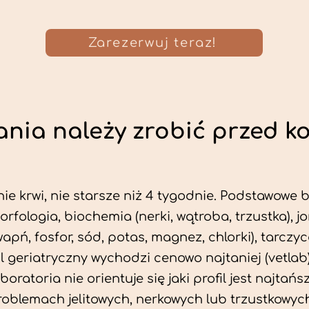
Zarezerwuj teraz!
nia należy zrobić przed k
ie krwi, nie starsze niż 4 tygodnie. Podstawowe
morfologia, biochemia (nerki, wątroba, trzustka), 
wapń, fosfor, sód, potas, magnez, chlorki), tarczyc
fil geriatryczny wychodzi cenowo najtaniej (vetlab)
aboratoria nie orientuje się jaki profil jest najtańsz
problemach jelitowych, nerkowych lub trzustkowyc