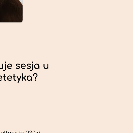
uje sesja u
etetyka?