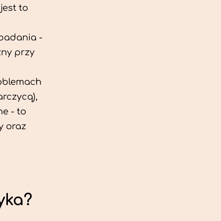
est to
 badania -
zny przy
roblemach
rczycą),
e - to
y oraz
yka?