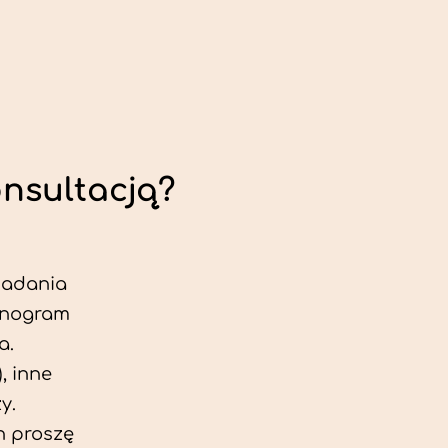
onsultacją?
 badania
jonogram
a.
, inne
y.
h proszę