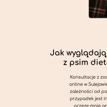
Jak wyglądają
z psim die
Konsultacje z zo
online w Sulejowi
zależności od po
przypadek jest i
przeze mnie an