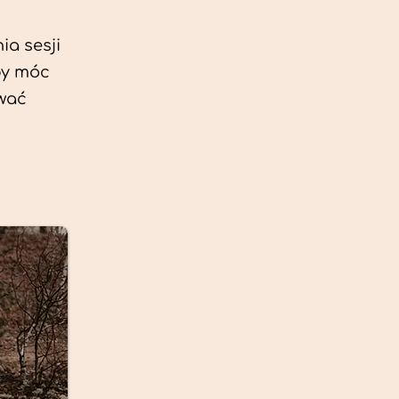
ia sesji
by móc
ować