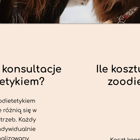
 konsultacje
Ile koszt
tetykiem?
zoodi
odietetykiem
e różnią się w
trzeb. Każdy
ndywidualnie
alizowany.