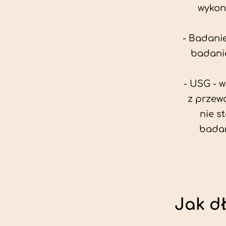
wykon
- Badanie
badanie
- USG - 
z przew
nie s
badan
Jak d