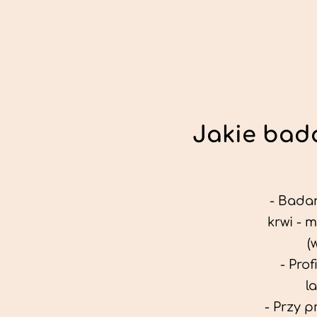
Jakie bada
- Badan
krwi - 
(
- Pro
l
- Przy 