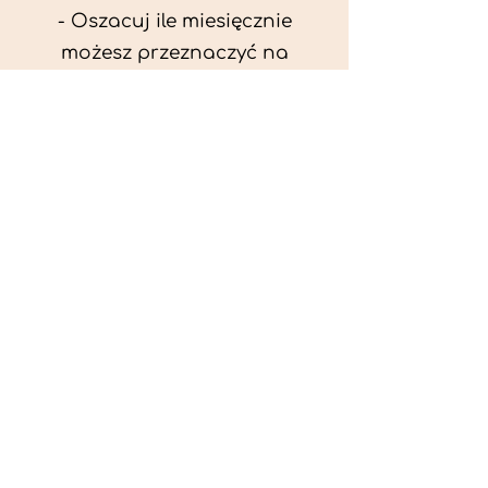
- Oszacuj ile miesięcznie
możesz przeznaczyć na
wyżywienie zwięrzątka
(niezbędne do ustalenia diety -
każda karma czy mięso
kosztuje różnie).
- Przygotuj krótki opis
problemów zdrowotnych
zwierzęcia. Podać informację
ogólne - imię, rasa, waga oraz
czy zwierzę jest kastrowane.
- W konsultacji online proszę
wyślij zdjęcia zwierzęcia - z
góry i z boku (pozycja a'la
wystawowa) do oceny sylwetki