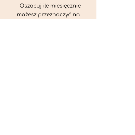
- Oszacuj ile miesięcznie
możesz przeznaczyć na
wyżywienie zwięrzątka
(niezbędne do ustalenia diety -
każda karma czy mięso
kosztuje różnie).
- Przygotuj krótki opis
problemów zdrowotnych
zwierzęcia. Podać informację
ogólne - imię, rasa, waga oraz
czy zwierzę jest kastrowane.
- W konsultacji online proszę
wyślij zdjęcia zwierzęcia - z
góry i z boku (pozycja a'la
wystawowa) do oceny sylwetki