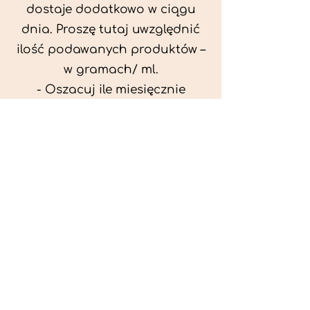
dostaje dodatkowo w ciągu
dnia. Proszę tutaj uwzględnić
ilość podawanych produktów –
w gramach/ ml.
- Oszacuj ile miesięcznie
możesz przeznaczyć na
wyżywienie zwięrzątka
(niezbędne do ustalenia diety -
każda karma czy mięso
kosztuje różnie).
- Przygotuj krótki opis
problemów zdrowotnych
zwierzęcia. Podać informację
ogólne - imię, rasa, waga oraz
czy zwierzę jest kastrowane.