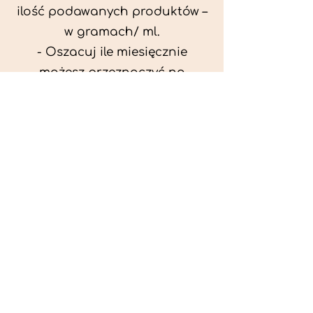
ilość podawanych produktów –
w gramach/ ml.
- Oszacuj ile miesięcznie
możesz przeznaczyć na
wyżywienie zwięrzątka
(niezbędne do ustalenia diety -
każda karma czy mięso
kosztuje różnie).
- Przygotuj krótki opis
problemów zdrowotnych
zwierzęcia. Podać informację
ogólne - imię, rasa, waga oraz
czy zwierzę jest kastrowane.
- W konsultacji online proszę
wyślij zdjęcia zwierzęcia - z