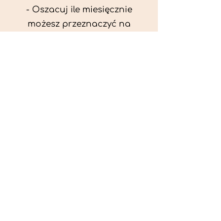
- Oszacuj ile miesięcznie
możesz przeznaczyć na
wyżywienie zwięrzątka
(niezbędne do ustalenia diety -
każda karma czy mięso
kosztuje różnie).
- Przygotuj krótki opis
problemów zdrowotnych
zwierzęcia. Podać informację
ogólne - imię, rasa, waga oraz
czy zwierzę jest kastrowane.
- W konsultacji online proszę
wyślij zdjęcia zwierzęcia - z
góry i z boku (pozycja a'la
wystawowa) do oceny sylwetki