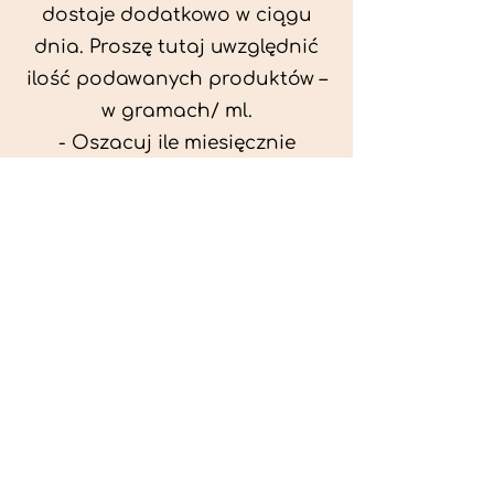
dostaje dodatkowo w ciągu
dnia. Proszę tutaj uwzględnić
ilość podawanych produktów –
w gramach/ ml.
- Oszacuj ile miesięcznie
możesz przeznaczyć na
wyżywienie zwięrzątka
(niezbędne do ustalenia diety -
każda karma czy mięso
kosztuje różnie).
- Przygotuj krótki opis
problemów zdrowotnych
zwierzęcia. Podać informację
ogólne - imię, rasa, waga oraz
czy zwierzę jest kastrowane.