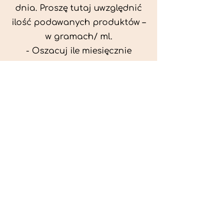
dnia. Proszę tutaj uwzględnić
ilość podawanych produktów –
w gramach/ ml.
- Oszacuj ile miesięcznie
możesz przeznaczyć na
wyżywienie zwięrzątka
(niezbędne do ustalenia diety -
każda karma czy mięso
kosztuje różnie).
- Przygotuj krótki opis
problemów zdrowotnych
zwierzęcia. Podać informację
ogólne - imię, rasa, waga oraz
czy zwierzę jest kastrowane.
- W konsultacji online proszę