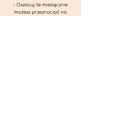
- Oszacuj ile miesięcznie
możesz przeznaczyć na
wyżywienie zwięrzątka
(niezbędne do ustalenia diety -
każda karma czy mięso
kosztuje różnie).
- Przygotuj krótki opis
problemów zdrowotnych
zwierzęcia. Podać informację
ogólne - imię, rasa, waga oraz
czy zwierzę jest kastrowane.
- W konsultacji online proszę
wyślij zdjęcia zwierzęcia - z
góry i z boku (pozycja a'la
wystawowa) do oceny sylwetki