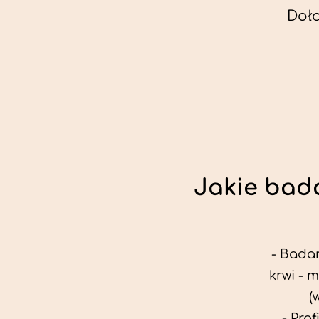
Doł
Jakie bada
- Badan
krwi - 
(
- Pro