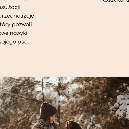
Koszt konsu
sultacji
przeanalizuję
który pozwoli
we nawyki
wojego psa.