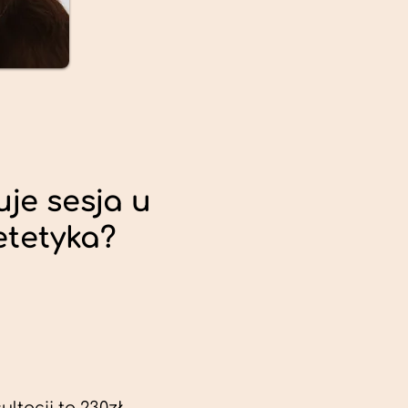
uje sesja u
etetyka?