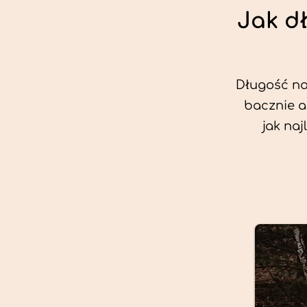
Jak d
Długość nas
bacznie a
jak na