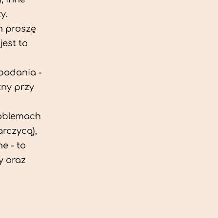
y.
h proszę
est to
 badania -
zny przy
roblemach
rczycą),
e - to
y oraz