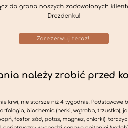
ącz do grona naszych zadowolonych klient
Drezdenku!
Zarezerwuj teraz!
nia należy zrobić przed k
ie krwi, nie starsze niż 4 tygodnie. Podstawowe
morfologia, biochemia (nerki, wątroba, trzustka), 
wapń, fosfor, sód, potas, magnez, chlorki), tarczyc
fil geriatryczny wychodzi cenowo najtaniej (vetlab)