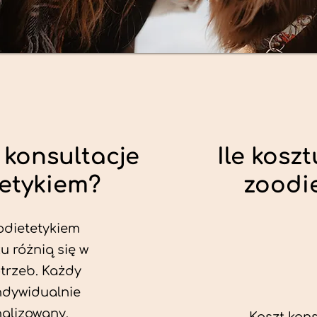
 konsultacje
Ile koszt
tetykiem?
zoodi
odietetykiem
u różnią się w
trzeb. Każdy
ndywidualnie
alizowany.