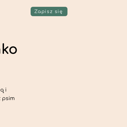
Zapisz się
nko
ą i
z psim