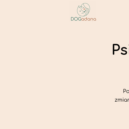
Ps
Po
zmian