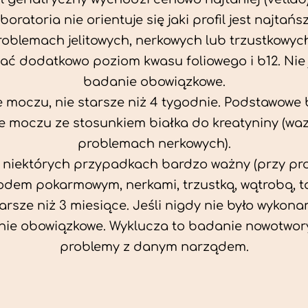
aboratoria nie orientuje się jaki profil jest najtańsz
problemach jelitowych, nerkowych lub trzustkowyc
ać dodatkowo poziom kwasu foliowego i b12. Nie j
badanie obowiązkowe.
 moczu, nie starsze niż 4 tygodnie. Podstawowe
 moczu ze stosunkiem białka do kreatyniny (wa
problemach nerkowych).
w niektórych przypadkach bardzo ważny (przy p
odem pokarmowym, nerkami, trzustką, wątrobą, ta
tarsze niż 3 miesiące. Jeśli nigdy nie było wykonan
ie obowiązkowe. Wyklucza to badanie nowotwor
problemy z danym narządem.