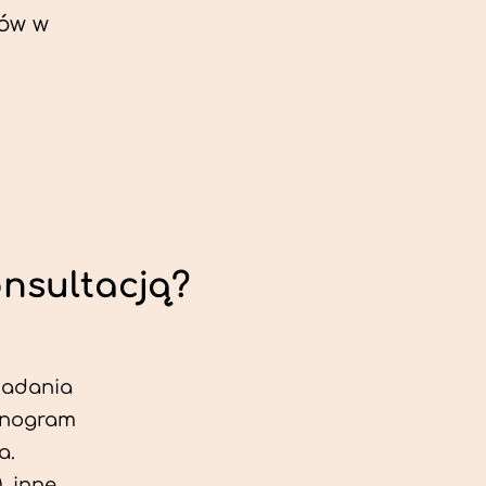
ów w
onsultacją?
 badania
jonogram
a.
, inne