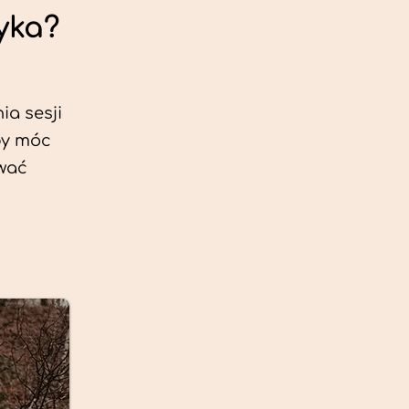
yka?
ia sesji
by móc
ować