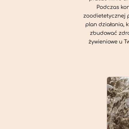
Podczas kon
zoodietetycznej 
plan działania, 
zbudować zdro
żywieniowe u T