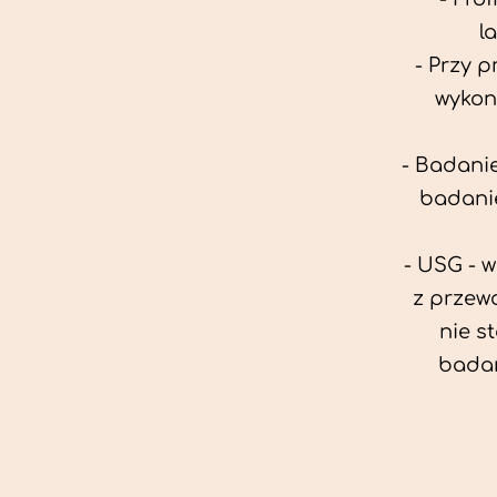
l
- Przy 
wykon
- Badanie
badanie
- USG - 
z przew
nie s
badan